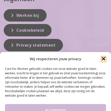
Werken bij
Cookiebeleid
Privacy statement
Wij respecteren jouw privacy
Over ons
Care for Women gebruikt cookies om onze website goed te laten
werken, inzicht te krijgen in het gebruik en (met jouw toestemming) onze
Care for Women is de eerste organisatie die zich inzet op het gebied
informatie beter af te stemmen op jouw behoeften. Sommige cookies
van hormonale problemen bij vrouwen. Met ruim 100 locaties
zijn noodzakelijk, andere helpen ons de website verbeteren of
behoort Care for Women tot één van de grootste organisaties op dit
relevanter te maken. Je bepaalt zelf welke cookies we mogen gebruiken.
vakgebied...
Noodzakelijke cookies plaatsen we altijd, deze zijn nodig om de
website goed te laten werken.
Meer informatie
Accepteren