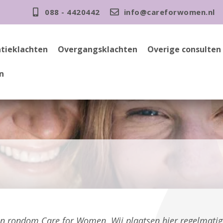
088 - 4420442
info@careforwomen.nl
tieklachten
Overgangsklachten
Overige consulten
n
gen rondom Care for Women. Wij plaatsen hier regelmati