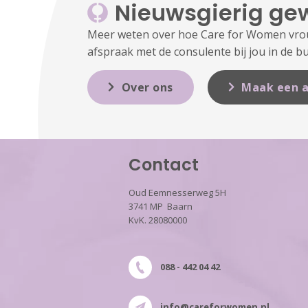
Nieuwsgierig ge
Meer weten over hoe Care for Women vrouw
afspraak met de consulente bij jou in de bu
Over ons
Maak een a
Contact
Oud Eemnesserweg 5H
3741 MP Baarn
KvK. 28080000
088 - 442 04 42
info@careforwomen.nl