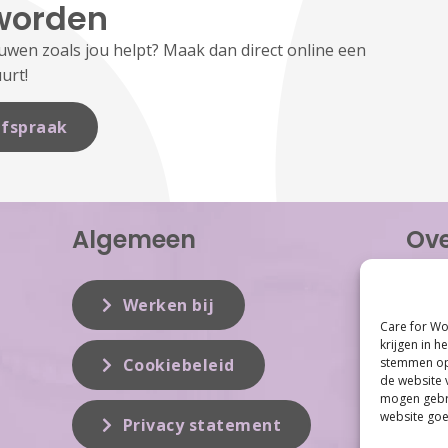
worden
en zoals jou helpt? Maak dan direct online een
urt!
fspraak
Algemeen
Ove
Care f
inzet 
Werken bij
vrouwe
Care for Wo
Women 
krijgen in h
dit vak
stemmen op 
Cookiebeleid
de website 
mogen gebru
website goe
Privacy statement