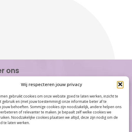
r ons
or Women is de eerste organisatie die zich
Wij respecteren jouw privacy
op het gebied van hormonale problemen bij
n. Met ruim 100 locaties behoort Care for
men gebruikt cookies om onze website goed te laten werken, inzicht te
tot één van de grootste organisaties op
et gebruik en (met jouw toestemming) onze informatie beter af te
gebied...
jouw behoeften. Sommige cookies zijn noodzakelijk, andere helpen ons
verbeteren of relevanter te maken. Je bepaalt zelf welke cookies we
iken. Noodzakelijke cookies plaatsen we altijd, deze zijn nodig om de
d te laten werken.
Meer informatie