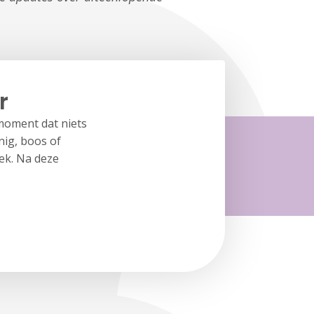
r
moment dat niets
jnig, boos of
ek. Na deze