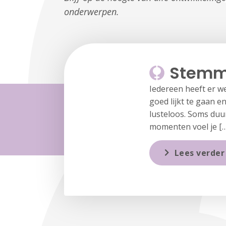
onderwerpen.
Stemm
Iedereen heeft er w
goed lijkt te gaan en
lusteloos. Soms duu
momenten voel je […
Lees verder