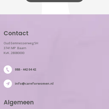
Contact
Oud Eemnesserweg 5H
3741 MP Baarn
KvK. 28080000
088 - 442 04 42
info@careforwomen.nl
Algemeen