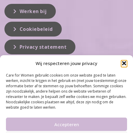
Werken bij
Cookiebeleid
Privacy statement
Wij respecteren jouw privacy
Over ons
Care for Women gebruikt cookies om onze website goed te laten
werken, inzicht te krijgen in het gebruik en (met jouw toestemming) onze
Care for Women is de eerste organisatie die zich inzet op het gebied
informatie beter af te stemmen op jouw behoeften. Sommige cookies
van hormonale problemen bij vrouwen. Met ruim 100 locaties
zijn noodzakelijk, andere helpen ons de website verbeteren of
behoort Care for Women tot één van de grootste organisaties op dit
relevanter te maken. Je bepaalt zelf welke cookies we mogen gebruiken.
vakgebied...
Noodzakelijke cookies plaatsen we altijd, deze zijn nodig om de
website goed te laten werken.
Meer informatie
Accepteren