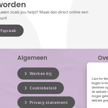
worden
en zoals jou helpt? Maak dan direct online een
urt!
fspraak
Algemeen
Ove
Care f
inzet 
Werken bij
vrouwe
Care for Wo
Women 
krijgen in h
dit vak
stemmen op 
Cookiebeleid
de website 
mogen gebru
website goe
Privacy statement