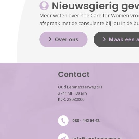
Nieuwsgierig ge
Meer weten over hoe Care for Women vrouw
afspraak met de consulente bij jou in de bu
Over ons
Maak een a
Contact
Oud Eemnesserweg 5H
3741 MP Baarn
KvK. 28080000
088 - 442 04 42
info@careforwomen.nl