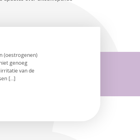
n (oestrogenen)
 niet genoeg
rritatie van de
sen […]