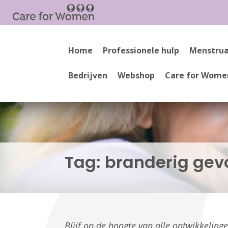
Home
Professionele hulp
Menstrua
Bedrijven
Webshop
Care for Wome
Tag:
branderig gev
Blijf op de hoogte van alle ontwikkelin