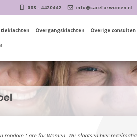
088 - 4420442
info@careforwomen.nl
tieklachten
Overgangsklachten
Overige consulten
n
oel
gen rondom Care for Women. Wij plaatsen hier regelmati