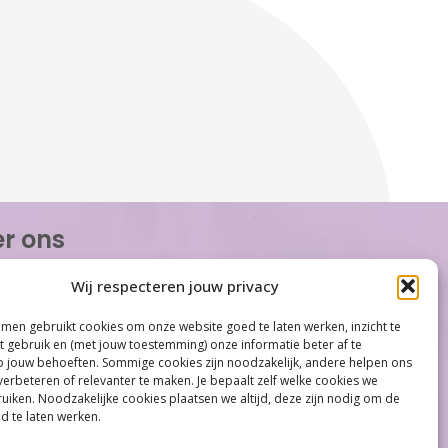
r ons
or Women is de eerste organisatie die zich
Wij respecteren jouw privacy
op het gebied van hormonale problemen bij
n. Met ruim 100 locaties behoort Care for
men gebruikt cookies om onze website goed te laten werken, inzicht te
tot één van de grootste organisaties op
et gebruik en (met jouw toestemming) onze informatie beter af te
gebied...
jouw behoeften. Sommige cookies zijn noodzakelijk, andere helpen ons
verbeteren of relevanter te maken. Je bepaalt zelf welke cookies we
iken. Noodzakelijke cookies plaatsen we altijd, deze zijn nodig om de
d te laten werken.
Meer informatie