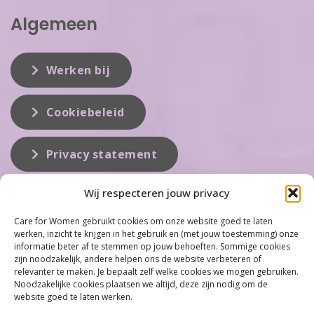
Algemeen
Werken bij
Cookiebeleid
Privacy statement
Wij respecteren jouw privacy
Over ons
Care for Women gebruikt cookies om onze website goed te laten
werken, inzicht te krijgen in het gebruik en (met jouw toestemming) onze
Care for Women is de eerste organisatie die zich inzet op het gebied
informatie beter af te stemmen op jouw behoeften. Sommige cookies
van hormonale problemen bij vrouwen. Met ruim 100 locaties
zijn noodzakelijk, andere helpen ons de website verbeteren of
behoort Care for Women tot één van de grootste organisaties op dit
relevanter te maken. Je bepaalt zelf welke cookies we mogen gebruiken.
vakgebied...
Noodzakelijke cookies plaatsen we altijd, deze zijn nodig om de
website goed te laten werken.