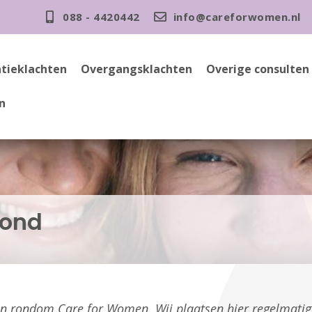
088 - 4420442
info@careforwomen.nl
tieklachten
Overgangsklachten
Overige consulten
n
ond
gen rondom Care for Women. Wij plaatsen hier regelmati