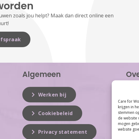
worden
en zoals jou helpt? Maak dan direct online een
urt!
fspraak
Algemeen
Ove
Care f
inzet 
Werken bij
vrouwe
Care for Wo
Women 
krijgen in h
dit vak
stemmen op 
Cookiebeleid
de website 
mogen gebru
website goe
Privacy statement