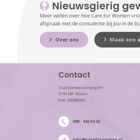
Nieuwsgierig ge
Meer weten over hoe Care for Women vrouw
afspraak met de consulente bij jou in de bu
Over ons
Maak een a
Contact
Oud Eemnesserweg 5H
3741 MP Baarn
KvK. 28080000
088 - 442 04 42
info@careforwomen.nl