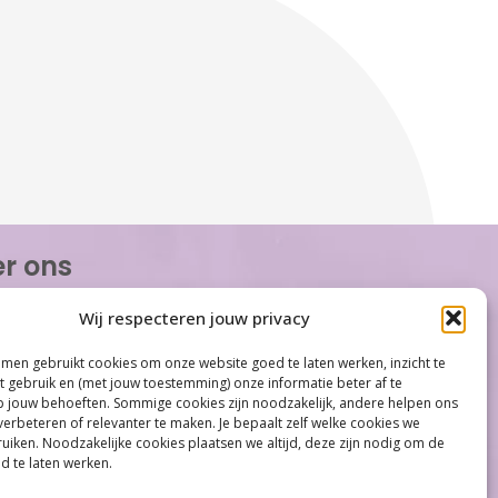
r ons
or Women is de eerste organisatie die zich
Wij respecteren jouw privacy
op het gebied van hormonale problemen bij
n. Met ruim 100 locaties behoort Care for
men gebruikt cookies om onze website goed te laten werken, inzicht te
tot één van de grootste organisaties op
et gebruik en (met jouw toestemming) onze informatie beter af te
gebied...
jouw behoeften. Sommige cookies zijn noodzakelijk, andere helpen ons
verbeteren of relevanter te maken. Je bepaalt zelf welke cookies we
iken. Noodzakelijke cookies plaatsen we altijd, deze zijn nodig om de
d te laten werken.
Meer informatie