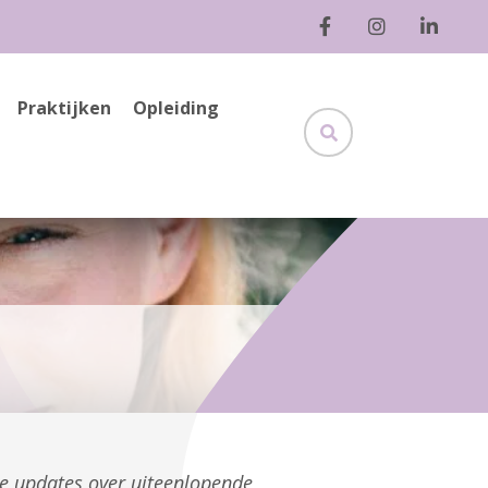
Praktijken
Opleiding
ge updates over uiteenlopende