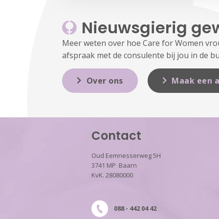
Nieuwsgierig ge
Meer weten over hoe Care for Women vrouw
afspraak met de consulente bij jou in de bu
Over ons
Maak een a
Contact
Oud Eemnesserweg 5H
3741 MP Baarn
KvK. 28080000
088 - 442 04 42