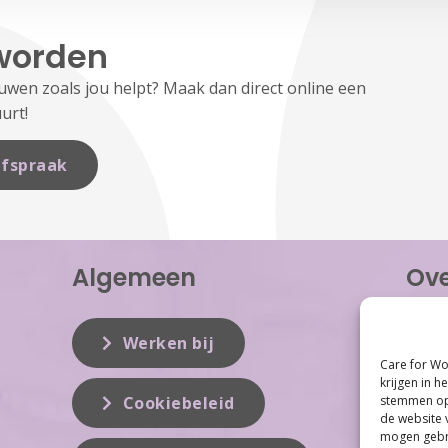
worden
en zoals jou helpt? Maak dan direct online een
urt!
fspraak
Algemeen
Ove
Care f
inzet 
Werken bij
vrouwe
Care for Wo
Women 
krijgen in h
dit vak
stemmen op 
Cookiebeleid
de website 
mogen gebru