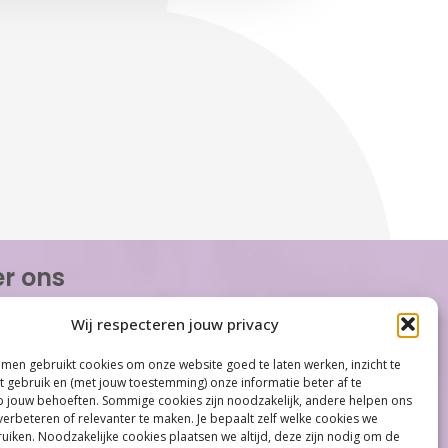
r ons
or Women is de eerste organisatie die zich
Wij respecteren jouw privacy
op het gebied van hormonale problemen bij
n. Met ruim 100 locaties behoort Care for
men gebruikt cookies om onze website goed te laten werken, inzicht te
tot één van de grootste organisaties op
et gebruik en (met jouw toestemming) onze informatie beter af te
gebied...
jouw behoeften. Sommige cookies zijn noodzakelijk, andere helpen ons
verbeteren of relevanter te maken. Je bepaalt zelf welke cookies we
iken. Noodzakelijke cookies plaatsen we altijd, deze zijn nodig om de