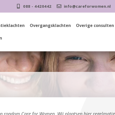
088 - 4420442
info@careforwomen.nl
tieklachten
Overgangsklachten
Overige consulten
n
gen rondom Care for Women. Wij plaatsen hier regelmati