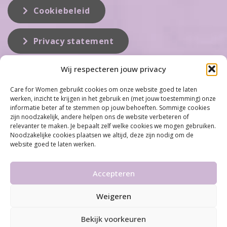
Cookiebeleid
Privacy statement
Wij respecteren jouw privacy
Over ons
Care for Women gebruikt cookies om onze website goed te laten
werken, inzicht te krijgen in het gebruik en (met jouw toestemming) onze
Care for Women is de eerste organisatie die zich inzet op het gebied
informatie beter af te stemmen op jouw behoeften. Sommige cookies
van hormonale problemen bij vrouwen. Met ruim 100 locaties
zijn noodzakelijk, andere helpen ons de website verbeteren of
behoort Care for Women tot één van de grootste organisaties op dit
relevanter te maken. Je bepaalt zelf welke cookies we mogen gebruiken.
vakgebied...
Noodzakelijke cookies plaatsen we altijd, deze zijn nodig om de
website goed te laten werken.
Meer informatie
Accepteren
Weigeren
©2026 Care for Women
•
Disclaimer
•
Algemene
voorwaarden & Privacy statement
Bekijk voorkeuren