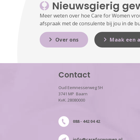
Nieuwsgierig ge
Meer weten over hoe Care for Women vrouw
afspraak met de consulente bij jou in de bu
Over ons
Maak een a
Contact
Oud Eemnesserweg 5H
3741 MP Baarn
KvK. 28080000
088 - 442 04 42
info@careforwomen.nl