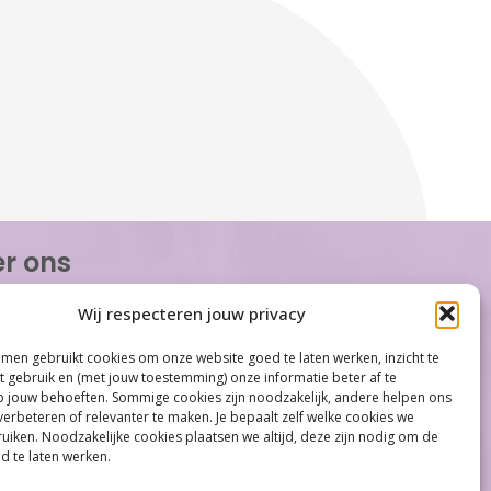
r ons
or Women is de eerste organisatie die zich
Wij respecteren jouw privacy
op het gebied van hormonale problemen bij
n. Met ruim 100 locaties behoort Care for
men gebruikt cookies om onze website goed te laten werken, inzicht te
tot één van de grootste organisaties op
et gebruik en (met jouw toestemming) onze informatie beter af te
gebied...
jouw behoeften. Sommige cookies zijn noodzakelijk, andere helpen ons
verbeteren of relevanter te maken. Je bepaalt zelf welke cookies we
iken. Noodzakelijke cookies plaatsen we altijd, deze zijn nodig om de
d te laten werken.
Meer informatie