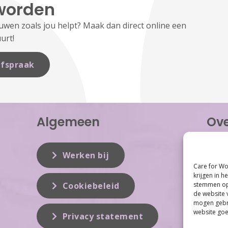
worden
en zoals jou helpt? Maak dan direct online een
urt!
fspraak
Algemeen
Ove
Care f
inzet 
Werken bij
vrouwe
Care for Wo
Women 
krijgen in h
dit vak
stemmen op 
Cookiebeleid
de website 
mogen gebru
website goe
Privacy statement