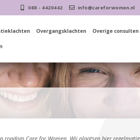
088 - 4420442
info@careforwomen.nl
tieklachten
Overgangsklachten
Overige consulten
n
gen rondom Care for Women. Wij plaatsen hier regelmati