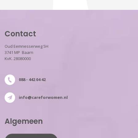
Contact
Oud Eemnesserweg 5H
3741 MP Baarn
KvK. 28080000
088 - 442 04 42
info@careforwomen.nl
Algemeen