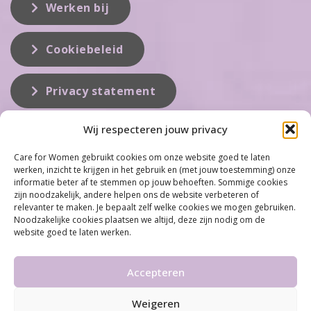
Werken bij
Cookiebeleid
Privacy statement
Wij respecteren jouw privacy
Over ons
Care for Women gebruikt cookies om onze website goed te laten
werken, inzicht te krijgen in het gebruik en (met jouw toestemming) onze
Care for Women is de eerste organisatie die zich inzet op het gebied
informatie beter af te stemmen op jouw behoeften. Sommige cookies
van hormonale problemen bij vrouwen. Met ruim 100 locaties
zijn noodzakelijk, andere helpen ons de website verbeteren of
behoort Care for Women tot één van de grootste organisaties op dit
relevanter te maken. Je bepaalt zelf welke cookies we mogen gebruiken.
vakgebied...
Noodzakelijke cookies plaatsen we altijd, deze zijn nodig om de
website goed te laten werken.
Meer informatie
Accepteren
Weigeren