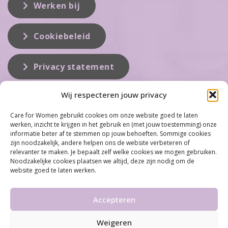
Werken bij
Cookiebeleid
Privacy statement
Wij respecteren jouw privacy
Over ons
Care for Women gebruikt cookies om onze website goed te laten
werken, inzicht te krijgen in het gebruik en (met jouw toestemming) onze
Care for Women is de eerste organisatie die zich inzet op het gebied
informatie beter af te stemmen op jouw behoeften. Sommige cookies
van hormonale problemen bij vrouwen. Met ruim 100 locaties
zijn noodzakelijk, andere helpen ons de website verbeteren of
behoort Care for Women tot één van de grootste organisaties op dit
relevanter te maken. Je bepaalt zelf welke cookies we mogen gebruiken.
vakgebied...
Noodzakelijke cookies plaatsen we altijd, deze zijn nodig om de
website goed te laten werken.
Meer informatie
Accepteren
Weigeren