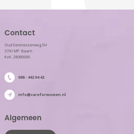
Contact
Oud Eemnesserweg 5H
3741 MP Baarn
KvK. 28080000
088 - 442 04 42
info@careforwomen.nl
Algemeen