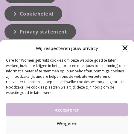
Cookiebeleid
Privacy statement
Wij respecteren jouw privacy
Over ons
Care for Women gebruikt cookies om onze website goed te laten
werken, inzicht te krijgen in het gebruik en (met jouw toestemming) onze
Care for Women is de eerste organisatie die zich inzet op het gebied
informatie beter af te stemmen op jouw behoeften. Sommige cookies
van hormonale problemen bij vrouwen. Met ruim 100 locaties
zijn noodzakelijk, andere helpen ons de website verbeteren of
behoort Care for Women tot één van de grootste organisaties op dit
relevanter te maken. Je bepaalt zelf welke cookies we mogen gebruiken.
vakgebied...
Noodzakelijke cookies plaatsen we altijd, deze zijn nodig om de
website goed te laten werken.
Meer informatie
Accepteren
Weigeren
©2026 Care for Women
•
Disclaimer
•
Algemene