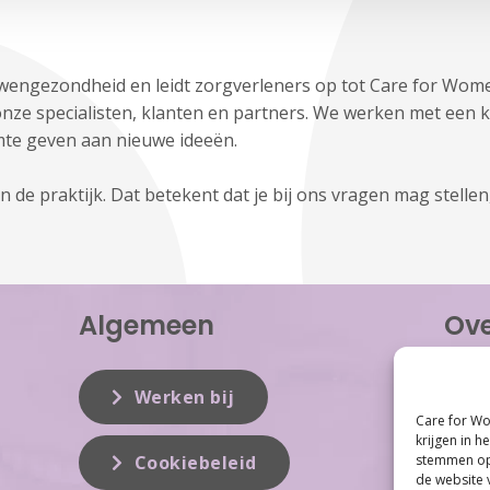
wengezondheid en leidt zorgverleners op tot Care for Women
ze specialisten, klanten en partners. We werken met een k
mte geven aan nieuwe ideeën.
 in de praktijk. Dat betekent dat je bij ons vragen mag stel
Algemeen
Ove
Care f
inzet 
Werken bij
vrouwe
Care for Wo
Women 
krijgen in h
dit vak
stemmen op 
Cookiebeleid
de website 