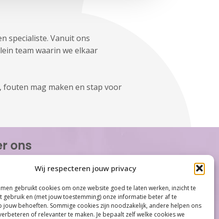
 specialiste. Vanuit ons
lein team waarin we elkaar
len, fouten mag maken en stap voor
r ons
or Women is de eerste organisatie die zich
Wij respecteren jouw privacy
op het gebied van hormonale problemen bij
n. Met ruim 100 locaties behoort Care for
men gebruikt cookies om onze website goed te laten werken, inzicht te
tot één van de grootste organisaties op
et gebruik en (met jouw toestemming) onze informatie beter af te
gebied...
jouw behoeften. Sommige cookies zijn noodzakelijk, andere helpen ons
verbeteren of relevanter te maken. Je bepaalt zelf welke cookies we