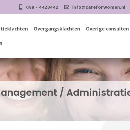
088 - 4420442
info@careforwomen.nl
tieklachten
Overgangsklachten
Overige consulten
n
 Management / Administrati