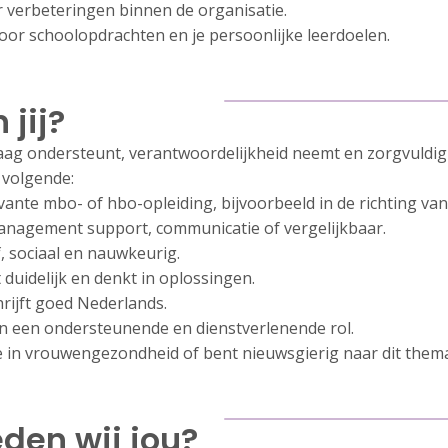
verbeteringen binnen de organisatie.
oor schoolopdrachten en je persoonlijke leerdoelen.
 jij?
raag ondersteunt, verantwoordelijkheid neemt en zorgvuldig
t volgende:
evante mbo- of hbo-opleiding, bijvoorbeeld in de richting v
management support, communicatie of vergelijkbaar.
f, sociaal en nauwkeurig.
duidelijk en denkt in oplossingen.
hrijft goed Nederlands.
s in een ondersteunende en dienstverlenende rol.
e in vrouwengezondheid of bent nieuwsgierig naar dit them
den wij jou?