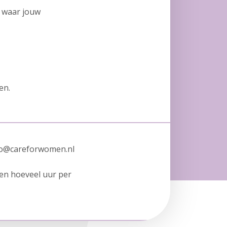
 waar jouw
en.
info@careforwomen.nl
 en hoeveel uur per