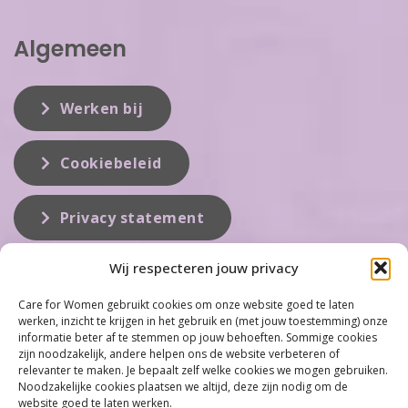
Algemeen
Werken bij
Cookiebeleid
Privacy statement
Wij respecteren jouw privacy
Over ons
Care for Women gebruikt cookies om onze website goed te laten
werken, inzicht te krijgen in het gebruik en (met jouw toestemming) onze
Care for Women is de eerste organisatie die zich inzet op het gebied
informatie beter af te stemmen op jouw behoeften. Sommige cookies
van hormonale problemen bij vrouwen. Met ruim 100 locaties
zijn noodzakelijk, andere helpen ons de website verbeteren of
behoort Care for Women tot één van de grootste organisaties op dit
relevanter te maken. Je bepaalt zelf welke cookies we mogen gebruiken.
vakgebied...
Noodzakelijke cookies plaatsen we altijd, deze zijn nodig om de
website goed te laten werken.