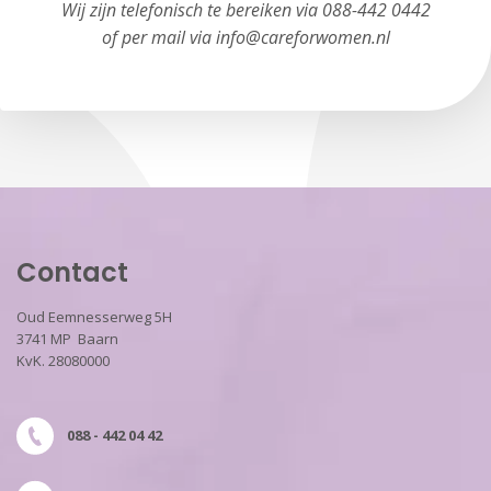
Wij zijn telefonisch te bereiken via 088-442 0442
of per mail via info@careforwomen.nl
Contact
Oud Eemnesserweg 5H
3741 MP Baarn
KvK. 28080000
088 - 442 04 42