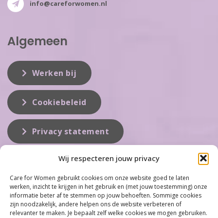
info@careforwomen.nl
Algemeen
Werken bij
Cookiebeleid
Privacy statement
Wij respecteren jouw privacy
Over ons
Care for Women gebruikt cookies om onze website goed te laten
werken, inzicht te krijgen in het gebruik en (met jouw toestemming) onze
Care for Women is de eerste organisatie die zich inzet op het gebied
informatie beter af te stemmen op jouw behoeften. Sommige cookies
van hormonale problemen bij vrouwen. Met ruim 100 locaties
zijn noodzakelijk, andere helpen ons de website verbeteren of
behoort Care for Women tot één van de grootste organisaties op dit
relevanter te maken. Je bepaalt zelf welke cookies we mogen gebruiken.